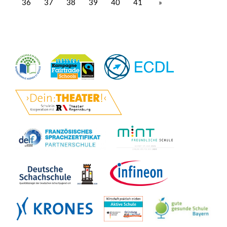
36
37
38
39
40
41
»