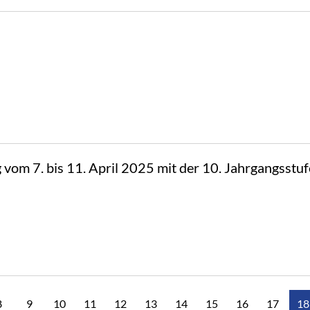
 vom 7. bis 11. April 2025 mit der 10. Jahrgangsst
8
9
10
11
12
13
14
15
16
17
18