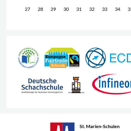
27
28
29
30
31
32
33
34
3
St. Marien-Schulen