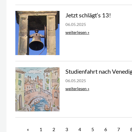
Jetzt schlägt‘s 13!
06.05.2025
weiterlesen »
Studienfahrt nach Venedig
06.05.2025
weiterlesen »
«
1
2
3
4
5
6
7