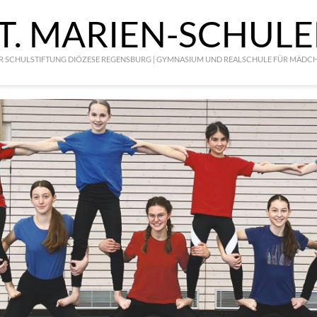
T. MARIEN-SCHUL
R SCHULSTIFTUNG DIÖZESE REGENSBURG | GYMNASIUM UND REALSCHULE FÜR MÄDC