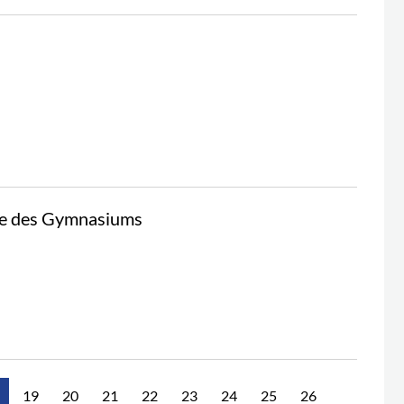
ufe des Gymnasiums
19
20
21
22
23
24
25
26