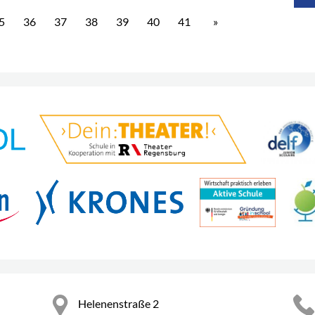
5
36
37
38
39
40
41
»
Helenenstraße 2