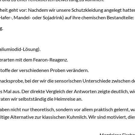
heit geht vor: Nachdem wir unsere Schutzkleidung angelegt hatte
fer-, Mandel- oder Sojadrink) auf ihre chemischen Bestandteile:
g.
aliumiodid-Lösung).
kerarten mit dem Fearon-Reagenz.
toffe der verschiedenen Proben verändern.
macksprobe, bei der wir die sensorischen Unterschiede zwischen d
 Mal aus. Der direkte Vergleich der Antworten zeigte deutlich, w
aten wir selbstständig die Heimreise an.
ben nicht nur theoretisch, sondern vor allem praktisch gelernt, was
tige Alternative zur klassischen Kuhmilch. Wir sind motiviert, 
Magdalena Fischer