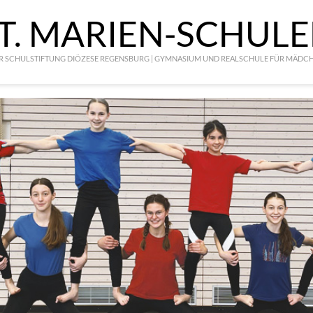
T. MARIEN-SCHUL
R SCHULSTIFTUNG DIÖZESE REGENSBURG | GYMNASIUM UND REALSCHULE FÜR MÄDC