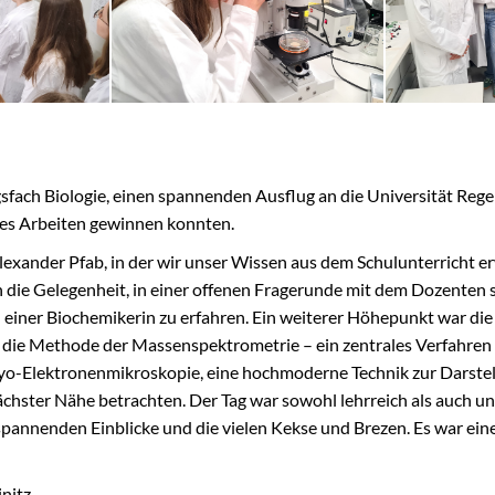
fach Biologie, einen spannenden Ausflug an die Universität Regens
äres Arbeiten gewinnen konnten.
exander Pfab, in der wir unser Wissen aus dem Schulunterricht e
die Gelegenheit, in einer offenen Fragerunde mit dem Dozenten s
einer Biochemikerin zu erfahren. Ein weiterer Höhepunkt war di
r die Methode der Massenspektrometrie – ein zentrales Verfahren
 Kryo-Elektronenmikroskopie, eine hochmoderne Technik zur Darst
hster Nähe betrachten. Der Tag war sowohl lehrreich als auch unt
spannenden Einblicke und die vielen Kekse und Brezen. Es war eine 
nitz