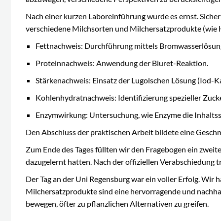
Nach einer kurzen Laboreinführung wurde es ernst. Sicher
verschiedene Milchsorten und Milchersatzprodukte (wie Ha
Fettnachweis: Durchführung mittels Bromwasserlösun
Proteinnachweis: Anwendung der Biuret-Reaktion.
Stärkenachweis: Einsatz der Lugolschen Lösung (Iod-K
Kohlenhydratnachweis: Identifizierung spezieller Zuc
Enzymwirkung: Untersuchung, wie Enzyme die Inhaltss
Den Abschluss der praktischen Arbeit bildete eine Gesch
Zum Ende des Tages füllten wir den Fragebogen ein zweites
dazugelernt hatten. Nach der offiziellen Verabschiedung tr
Der Tag an der Uni Regensburg war ein voller Erfolg. Wir ha
Milchersatzprodukte sind eine hervorragende und nachhal
bewegen, öfter zu pflanzlichen Alternativen zu greifen.