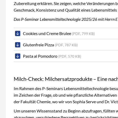
Zubereitung erklären. Sie zeigen, welche Veränderungen 
Geschmack, Konsistenz und Qualität eines Lebensmittels 
Das P-Seminar Lebensmitteltechnologie 2025/26 mit Herrn 
Cookies und Creme Brulee
(PDF, 799 KB)
Glutenfreie Pizza
(PDF, 787 KB)
Pasta al Pomodoro
(PDF, 570 KB)
Milch-Check: Milchersatzprodukte – Eine nach
Im Rahmen des P-Seminars Lebensmitteltechnologie besuc
im Zeichen der Frage, ob und wie pflanzliche Alternative
der Fakultät Chemie, wo wir von Sophia Serve und Dr. Vic
Um unseren Wissensstand zu Beginn abzufragen, füllten
abzuwägen, verschiedene Perspektiven zu berücksichtigen