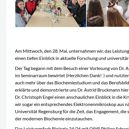
Am Mittwoch, den 28. Mai, unternahmen wir, das Leistungs
einen tiefen Einblick in aktuelle Forschung und universit
Der Tag begann mit dem Besuch einer Vorlesung von Dr. Al
im Seminarraum bewirtet (Herzlichen Dank! ) und nutzten 
auch mehr über das Biochemiestudium und das Berufsbild 
erklärte und demonstrierte uns Dr. Astrid Bruckmann hie
Dr. Christoph Engel einen anschaulichen Einblick in die
wir sogar ein entsprechendes Elektronenmikroskop aus näc
Universität Regensburg für die Zeit, das Engagement, die 
der modernen Biochemie einzutauchen.
Das Leistungsfach Biologie 24/26 mit OStR Philipp Schwei