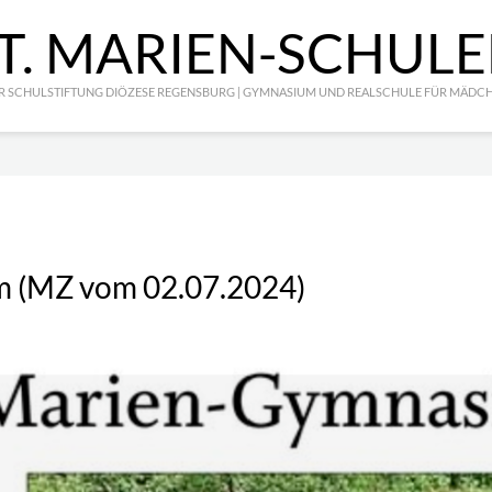
T. MARIEN-SCHUL
R SCHULSTIFTUNG DIÖZESE REGENSBURG | GYMNASIUM UND REALSCHULE FÜR MÄDC
m (MZ vom 02.07.2024)