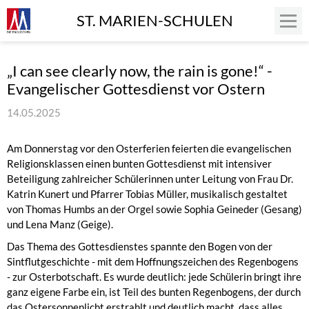
ST. MARIEN-SCHULEN
„I can see clearly now, the rain is gone!“ -
Evangelischer Gottesdienst vor Ostern
14.05.2025
Am Donnerstag vor den Osterferien feierten die evangelischen
Religionsklassen einen bunten Gottesdienst mit intensiver
Beteiligung zahlreicher Schülerinnen unter Leitung von Frau Dr.
Katrin Kunert und Pfarrer Tobias Müller, musikalisch gestaltet
von Thomas Humbs an der Orgel sowie Sophia Geineder (Gesang)
und Lena Manz (Geige).
Das Thema des Gottesdienstes spannte den Bogen von der
Sintflutgeschichte - mit dem Hoffnungszeichen des Regenbogens
- zur Osterbotschaft. Es wurde deutlich: jede Schülerin bringt ihre
ganz eigene Farbe ein, ist Teil des bunten Regenbogens, der durch
das Ostersonnenlicht erstrahlt und deutlich macht, dass alles